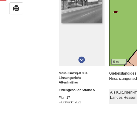
5 m
Main-Kinzig-Kreis
Giebelständiges
Linsengericht
Hirschzungenschi
Altenhaßlau
Eidengesäßer Straße 5
Als Kulturdenkm
Landes Hessen 
Flur: 17
Flurstück: 28/1