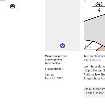
5 m
Main-Kinzig-Kreis
Teil der Gesamt
Linsengericht
Alter Ortskern
Altenhaßlau
Wohnhaus der wi
Florianstraße 1
mit profiliertem
Außenachse, Ersc
Flur: 18
Flurstück: 348/1
Erdgeschoss Ausf
Als Kulturdenkm
Landes Hessen 