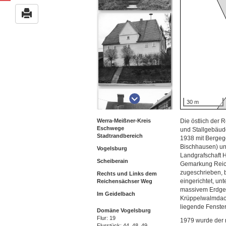
30 m
Werra-Meißner-Kreis
Die östlich der
Eschwege
und Stallgebäud
Stadtrandbereich
1938 mit Bergeg
Bischhausen) und
Vogelsburg
Landgrafschaft 
Scheiberain
Gemarkung Reich
zugeschrieben, 
Rechts und Links dem 
eingerichtet, u
Reichensächser Weg
massivem Erdges
Im Geidelbach
Krüppelwalmdach
liegende Fenste
Domäne Vogelsburg
Flur: 19
1979 wurde der 
Flurstück: 44, 48, 49