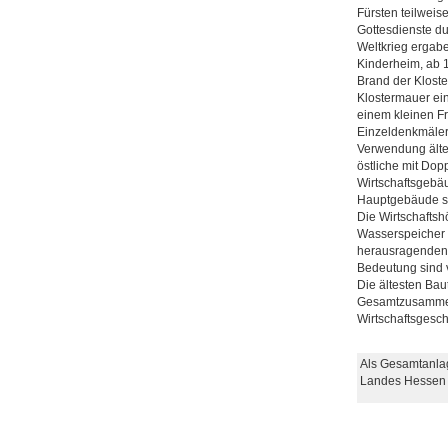
Fürsten teilweis
Gottesdienste d
Weltkrieg ergab
Kinderheim, ab 
Brand der Kloste
Klostermauer ei
einem kleinen F
Einzeldenkmälern
Verwendung älte
östliche mit Dop
Wirtschaftsgebä
Hauptgebäude so
Die Wirtschaftsh
Wasserspeicher s
herausragenden 
Bedeutung sind v
Die ältesten Bau
Gesamtzusammenh
Wirtschaftsgesc
Als Gesamtanla
Landes Hessen 