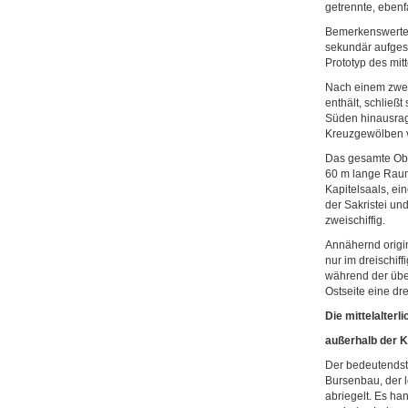
getrennte, ebenf
Bemerkenswerte 
sekundär aufgest
Prototyp des mit
Nach einem zwei
enthält, schließ
Süden hinausragt
Kreuzgewölben v
Das gesamte Obe
60 m lange Raum
Kapitelsaals, e
der Sakristei un
zweischiffig.
Annähernd origi
nur im dreischif
während der über
Ostseite eine dr
Die mittelalter
außerhalb der K
Der bedeutendste
Bursenbau, der l
abriegelt. Es h