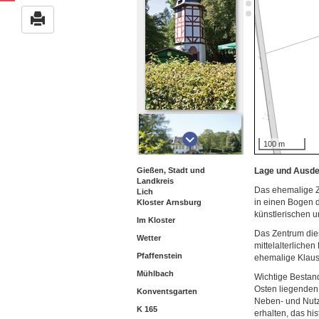
100 m
Gießen, Stadt und
Lage und Ausd
Landkreis
Das ehemalige Zi
Lich
in einen Bogen 
Kloster Arnsburg
künstlerischen 
Im Kloster
Das Zentrum dies
Wetter
mittelalterliche
Pfaffenstein
ehemalige Klaus
Mühlbach
Wichtige Bestand
Osten liegenden
Konventsgarten
Neben- und Nutz
K 165
erhalten, das hi