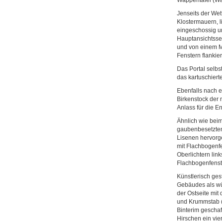
Wappentafel (Wa
Jenseits der Wet
Klostermauern, l
eingeschossig u
Hauptansichtssei
und von einem Ma
Fenstern flankie
Das Portal selb
das kartuschier
Ebenfalls nach 
Birkenstock der 
Anlass für die E
Ähnlich wie beim
gaubenbesetzten
Lisenen hervorge
mit Flachbogenfe
Oberlichtern link
Flachbogenfenst
Künstlerisch ges
Gebäudes als wür
der Ostseite mit
und Krummstab (
Binterim geschaf
Hirschen ein vi