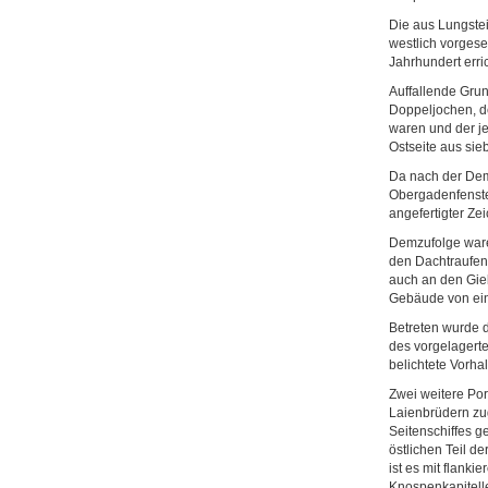
Die aus Lungstei
westlich vorgese
Jahrhundert erri
Auffallende Grun
Doppeljochen, de
waren und der je
Ostseite aus sie
Da nach der Dem
Obergadenfenste
angefertigter Z
Demzufolge ware
den Dachtraufen 
auch an den Gie
Gebäude von eine
Betreten wurde d
des vorgelagerte
belichtete Vorhal
Zwei weitere Por
Laienbrüdern zug
Seitenschiffes g
östlichen Teil d
ist es mit flank
Knospenkapitelle