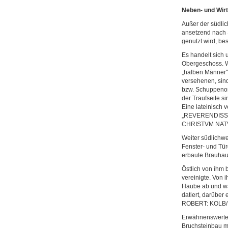
Neben- und Wir
Außer der südlic
ansetzend nach S
genutzt wird, b
Es handelt sich
Obergeschoss. W
„halben Männer",
versehenen, sind
bzw. Schuppenor
der Traufseite s
Eine lateinisch 
„REVERENDISS
CHRISTVM NAT
Weiter südlichwe
Fenster- und Tü
erbaute Brauhau
Östlich von ihm 
vereinigte. Von i
Haube ab und war
datiert, darüber
ROBERT: KOLB/
Erwähnenswerte 
Bruchsteinbau mi