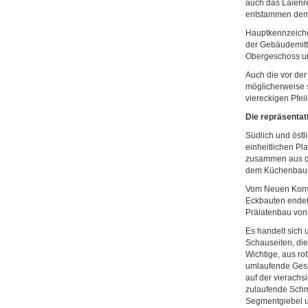
auch das Laienr
entstammen dem
Hauptkennzeichen
der Gebäudemitte
Obergeschoss und
Auch die vor der
möglicherweise so
viereckigen Pfei
Die repräsenta
Südlich und östl
einheitlichen Pl
zusammen aus de
dem Küchenbau
Vom Neuen Konve
Eckbauten endete
Prälatenbau von
Es handelt sich
Schauseiten, di
Wichtige, aus r
umlaufende Gesim
auf der vierachs
zulaufende Schm
Segmentgiebel u