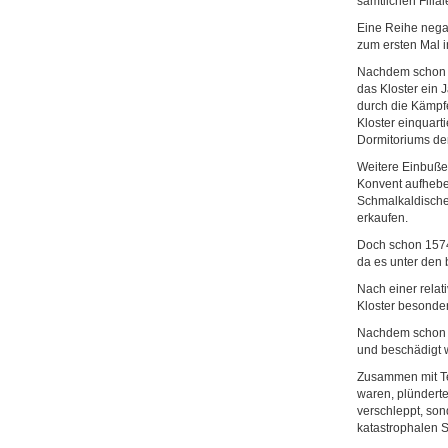
sämtlichen Filial
Eine Reihe negat
zum ersten Mal i
Nachdem schon 1
das Kloster ein
durch die Kämpf
Kloster einquart
Dormitoriums de
Weitere Einbußen
Konvent aufheben
Schmalkaldischen
erkaufen.
Doch schon 1574 
da es unter den 
Nach einer relat
Kloster besonder
Nachdem schon 1
und beschädigt 
Zusammen mit Te
waren, plünderte
verschleppt, so
katastrophalen 