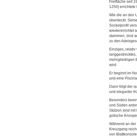
Freifläche seit 
1250) errichtete
Wie die an den 
überdeckt. Sein
Sockelprofil ve
wiedererrichtet 
stammen, sind a
zu den Adelsges
Einziges, relati
langgestrecktes
mehrgliedrigen B
wird.
Er beginnt im No
und eine Piscina
Dann folgt der q
und eleganter fr
Besonders beeind
und Süden anbind
Stützen sind mi
gotische Knospen
Während an der 
Kreuzgang reiche
von Blattkonsole