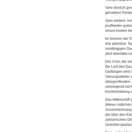
Sehr ähnlich ges
gehaltene Portal
Zwei weitere, h
profilierten got
einem breiten kl
Im Inneren der K
klar ablesbar: S
rundbogigen Dur
sind ebenfalls r
Der Chor, die V
die Last des Dac
Gurtbögen sind i
Vierungspfeiler 
übergreifenden, 
vorwiegend mit K
Knollenbildung a
Das Mittelschiff
älteren östlich
Zusammenhang au
die über den Käm
zylindrischen Ge
Gewölbe geplant