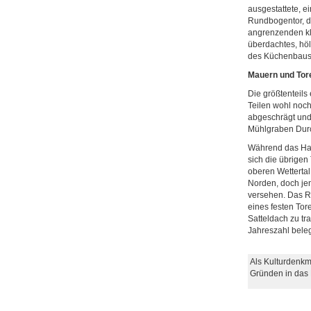
ausgestattete, e
Rundbogentor, d
angrenzenden kl
überdachtes, hölz
des Küchenbaus 
Mauern und Tor
Die größtenteils
Teilen wohl noc
abgeschrägt und 
Mühlgraben Durc
Während das Hau
sich die übrigen
oberen Wettertal
Norden, doch jen
versehen. Das Ro
eines festen To
Satteldach zu tr
Jahreszahl bele
Als Kulturdenkm
Gründen in das