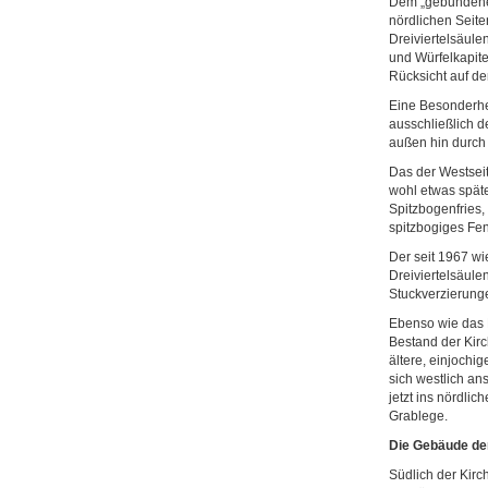
Dem „gebundenen 
nördlichen Seite
Dreiviertelsäule
und Würfelkapite
Rücksicht auf de
Eine Besonderhei
ausschließlich d
außen hin durch 
Das der Westsei
wohl etwas späte
Spitzbogenfries,
spitzbogiges Fens
Der seit 1967 wi
Dreiviertelsäule
Stuckverzierunge
Ebenso wie das 
Bestand der Kirc
ältere, einjochi
sich westlich an
jetzt ins nördli
Grablege.
Die Gebäude de
Südlich der Kirc