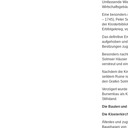
Umfassende Wied
Wirtschaftsgebäu
Eine besonders r
– 1745), Peter S
der Klosterbibli
Erbfolgekrieg, v
Das definitive E
aufgehoben und 
Besitzungen zu
Besonders nachte
Solmser Häuser 
verstreut und ei
Nachdem die Kir
seitdem Ruine i
den Grafen Solm
Verzögert wurde
Bursenbau als Ki
Stillstand.
Die Bauten und
Die Klosterkirc
Ältestes und zug
Bauphasen von 11