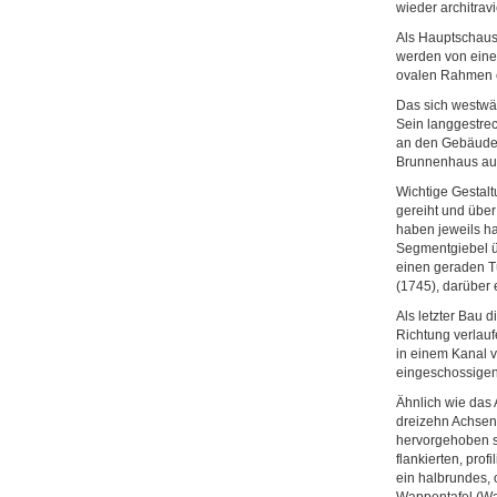
wieder architravi
Als Hauptschause
werden von eine
ovalen Rahmen e
Das sich westwä
Sein langgestre
an den Gebäuden 
Brunnenhaus aus
Wichtige Gestal
gereiht und über 
haben jeweils h
Segmentgiebel üb
einen geraden Tü
(1745), darüber
Als letzter Bau 
Richtung verlauf
in einem Kanal 
eingeschossigen
Ähnlich wie das
dreizehn Achsen
hervorgehoben si
flankierten, pro
ein halbrundes, 