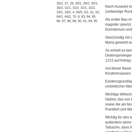
26/2, 27, 28, 29/1, 29/2, 30/1, 
Nach Auswahl ei
30/2, 31/1, 31/2, 32/1, 32/2, 
(zeitweilige Rü
33/1, 33/2, 4, 50/5, 5/1, 61, 63, 
64/1, 64/2, 70, 8, 83, 84, 85, 
Als erster Bau e
86, 87, 88, 89, 90, 91, 94, 95
magister operis) 
Dormitorium und
Gleichzeitig mit
Maria geweiht wo
So erhielt es ber
Ordensprivilegie
1223 auf Antrag 
Auf dieser Basis
Klosterinsassen
Existenzgrundlag
vorbildlicher We
Wichtige Wirtsc
Gebiet, das von 
sowie die als fe
Frankfurt und Ma
Wichtig für den 
außerdem seine g
Tatsache, dass i