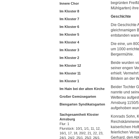
begrünten Freifl
Innere Chor
Mühlgarten) ihre
Im Kloster 8
Geschichte
Im Kloster 7
Die Geschichte A
Im Kloster 6
gleichnamigen Bu
Im Kloster 5
entstanden ware
Im Kloster 4
Die eine, um 800
um 1000 errichte
Im Kloster 3
Bergermühle.
Im Kloster 2
Beide wurden von
Im Kloster 12
seiner engen Ver
erhielt. Vermehr
Im Kloster 11
Bilstein an der 
Im Kloster 1
Beider Tochter G
Im Hain bei der alten Kirche
nannte und seine
Großer Gemüsegarten
Wetterau aufgest
Arnsburg 1150/5
Biengarten Syndikatsgarten
aufgehoben wurd
Sachgesamtheit Kloster 
Konrads Sohn, K
Arnsburg
Reichskämmerer 
Flur: 1
kaiserlichen Hof
Flurstück: 10/1, 1/1, 11, 12, 
feierlichen Ver
16/1, 17, 18, 20/2, 21, 22, 23, 
Gerhard, den Abt
24/1, 24/2, 25/1, 25/2, 26/1, 