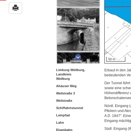
50 m
Limburg-Weilburg,
Erbaut in den Ja
Landkreis
bedeutenden Ver
Weilburg
Der Tunnel führt
Ahäuser Weg
sowie eine schwi
Höhendifferenz v
Weilstraße 3
Betonschalenver
Weilstraße
Nördl. Eingang 
Schiffahrtstunnel
Pfeilern und Akr
Leinpfad
A.D. 1847". Eine
Eingang mächtig
Lahn
Südl. Eingang (W
Eisenbahn