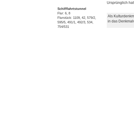
Ursprünglich hat
Schifffahrtstunnel
Flur: 6, 8
Als Kulturdenkm
Flurstück: 1109, 42, 579/2, 
in das Denkmal
595/5, 491/1, 492/3, 534, 
754/531