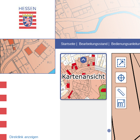
Startseite |
Bearbeitungsstand |
Bedienungsanleitun
×
Abstand
messen
Fläche
berechnen
Direktlink anzeigen