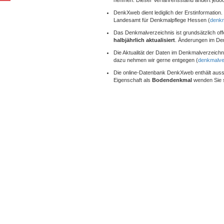
nehmen. Dieser Verfahrensstand ändert jedo
DenkXweb dient lediglich der Erstinformation.
Landesamt für Denkmalpflege Hessen (
denkm
Das Denkmalverzeichnis ist grundsätzlich o
halbjährlich aktualisiert
. Änderungen im Denk
Die Aktualität der Daten im Denkmalverzeich
dazu nehmen wir gerne entgegen (
denkmalve
Die online-Datenbank DenkXweb enthält aussc
Eigenschaft als
Bodendenkmal
wenden Sie 