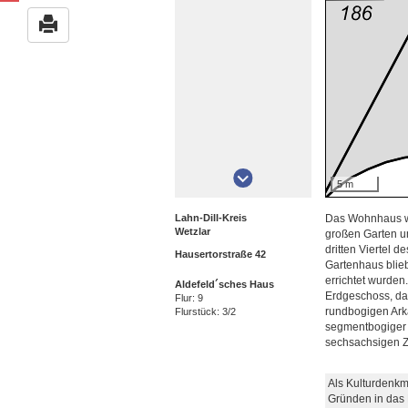
5 m
Lahn-Dill-Kreis
Das Wohnhaus wu
Wetzlar
großen Garten um
dritten Viertel 
Hausertorstraße 42
Gartenhaus blieb
errichtet wurden
Aldefeld´sches Haus
Erdgeschoss, das
Flur: 9
rundbogigen Ark
Flurstück: 3/2
segmentbogiger 
sechsachsigen Z
Als Kulturdenkm
Gründen in das