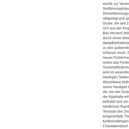
wurde zur Verei
Seilführungshäu
Dieselfahrzeuge
stillgelegt und 
Grube, die seit
sich aus der Kr
Bau mit dem zeit
durch einen drei
dampfbetriebene
zu den aufwendi
scheuen muss. S
neues Fördermas
wobei das Förder
Trommelförderma
wird im wesentli
niedrigen Seite
Waschkaue befin
seiner heutigen 
die von der Gru
die Kipphalle e
befindet sich e
nördlichen Rand 
Terrasse des Zec
eingerichtete Tr
funktionsfähigen
Charakteristisch