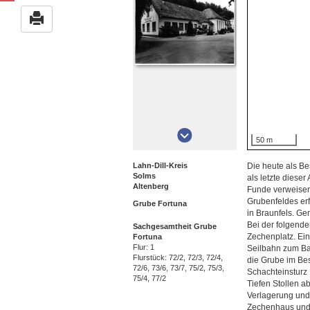
50 m
Lahn-Dill-Kreis
Die heute als B
Solms
als letzte dieser
Altenberg
Funde verweisen 
Grubenfeldes erf
Grube Fortuna
in Braunfels. G
Bei der folgend
Sachgesamtheit Grube 
Zechenplatz. Ei
Fortuna
Flur: 1
Seilbahn zum Bah
Flurstück: 72/2, 72/3, 72/4, 
die Grube im Bes
72/6, 73/6, 73/7, 75/2, 75/3, 
Schachteinsturz
75/4, 77/2
Tiefen Stollen a
Verlagerung und
Zechenhaus und 