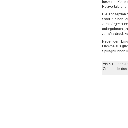
besseren Konzen
Holzvertäfelung,
Die Konzeption d
Stadt in einer Z
zum Bürger durch
untergebracht, z
zum Ausdruck zu
Neben dem Eingan
Flamme aus glän
Springbrunnen u
Als Kulturdenkm
Gründen in das