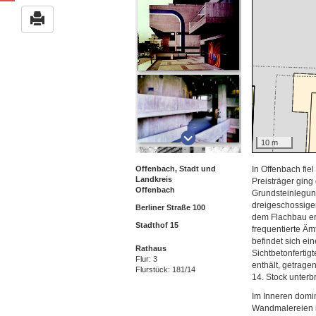
10 m
Offenbach, Stadt und
In Offenbach fie
Landkreis
Preisträger ging
Offenbach
Grundsteinlegung
dreigeschossige
Berliner Straße 100
dem Flachbau er
Stadthof 15
frequentierte Ä
befindet sich ei
Rathaus
Sichtbetonfertig
Flur: 3
enthält, getrag
Flurstück: 181/14
14. Stock unterb
Im Inneren domin
Wandmalereien in